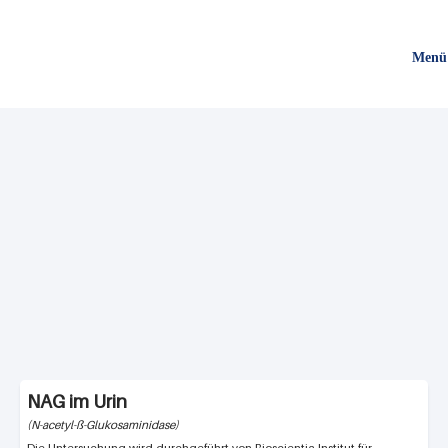
Direkt
zum
Menü
Inhalt
NAG im Urin
N-acetyl-ß-Glukosaminidase