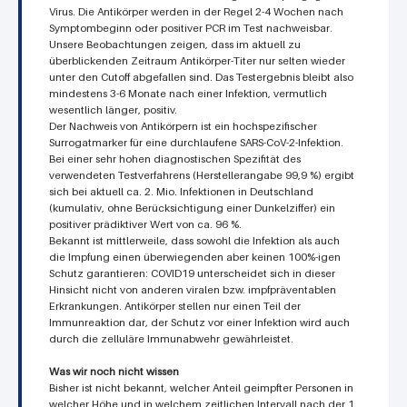
Virus. Die Antikörper werden in der Regel 2-4 Wochen nach
Symptombeginn oder positiver PCR im Test nachweisbar.
Unsere Beobachtungen zeigen, dass im aktuell zu
überblickenden Zeitraum Antikörper-Titer nur selten wieder
unter den Cutoff abgefallen sind. Das Testergebnis bleibt also
mindestens 3-6 Monate nach einer Infektion, vermutlich
wesentlich länger, positiv.
Der Nachweis von Antikörpern ist ein hochspezifischer
Surrogatmarker für eine durchlaufene SARS-CoV-2-Infektion.
Bei einer sehr hohen diagnostischen Spezifität des
verwendeten Testverfahrens (Herstellerangabe 99,9 %) ergibt
sich bei aktuell ca. 2. Mio. Infektionen in Deutschland
(kumulativ, ohne Berücksichtigung einer Dunkelziffer) ein
positiver prädiktiver Wert von ca. 96 %.
Bekannt ist mittlerweile, dass sowohl die Infektion als auch
die Impfung einen überwiegenden aber keinen 100%-igen
Schutz garantieren: COVID19 unterscheidet sich in dieser
Hinsicht nicht von anderen viralen bzw. impfpräventablen
Erkrankungen. Antikörper stellen nur einen Teil der
Immunreaktion dar, der Schutz vor einer Infektion wird auch
durch die zelluläre Immunabwehr gewährleistet.
Was wir noch nicht wissen
Bisher ist nicht bekannt, welcher Anteil geimpfter Personen in
welcher Höhe und in welchem zeitlichen Intervall nach der 1.