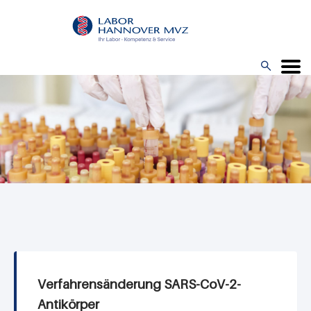
Direkt
zum
Inhalt

Menü
Verfahrensänderung SARS-CoV-2-
Antikörper