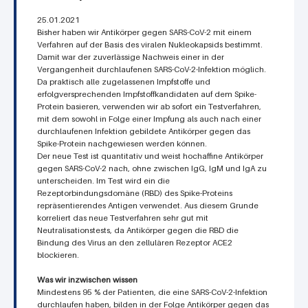
25.01.2021
Bisher haben wir Antikörper gegen SARS-CoV-2 mit einem
Verfahren auf der Basis des viralen Nukleokapsids bestimmt.
Damit war der zuverlässige Nachweis einer in der
Vergangenheit durchlaufenen SARS-CoV-2-Infektion möglich.
Da praktisch alle zugelassenen Impfstoffe und
erfolgversprechenden Impfstoffkandidaten auf dem Spike-
Protein basieren, verwenden wir ab sofort ein Testverfahren,
mit dem sowohl in Folge einer Impfung als auch nach einer
durchlaufenen Infektion gebildete Antikörper gegen das
Spike-Protein nachgewiesen werden können.
Der neue Test ist quantitativ und weist hochaffine Antikörper
gegen SARS-CoV-2 nach, ohne zwischen IgG, IgM und IgA zu
unterscheiden. Im Test wird ein die
Rezeptorbindungsdomäne (RBD) des Spike-Proteins
repräsentierendes Antigen verwendet. Aus diesem Grunde
korreliert das neue Testverfahren sehr gut mit
Neutralisationstests, da Antikörper gegen die RBD die
Bindung des Virus an den zellulären Rezeptor ACE2
blockieren.
Was wir inzwischen wissen
Mindestens 95 % der Patienten, die eine SARS-CoV-2-Infektion
durchlaufen haben, bilden in der Folge Antikörper gegen das