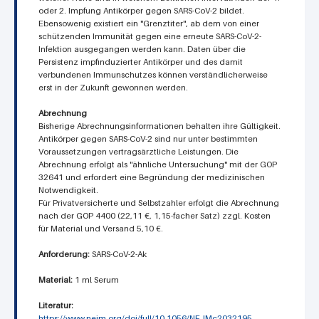
oder 2. Impfung Antikörper gegen SARS-CoV-2 bildet.
Ebensowenig existiert ein "Grenztiter", ab dem von einer
schützenden Immunität gegen eine erneute SARS-CoV-2-
Infektion ausgegangen werden kann. Daten über die
Persistenz impfinduzierter Antikörper und des damit
verbundenen Immunschutzes können verständlicherweise
erst in der Zukunft gewonnen werden.
Abrechnung
Bisherige Abrechnungsinformationen behalten ihre Gültigkeit.
Antikörper gegen SARS-CoV-2 sind nur unter bestimmten
Voraussetzungen vertragsärztliche Leistungen. Die
Abrechnung erfolgt als "ähnliche Untersuchung" mit der GOP
32641 und erfordert eine Begründung der medizinischen
Notwendigkeit.
Für Privatversicherte und Selbstzahler erfolgt die Abrechnung
nach der GOP 4400 (22,11 €, 1,15-facher Satz) zzgl. Kosten
für Material und Versand 5,10 €.
Anforderung:
SARS-CoV-2-Ak
Material:
1 ml Serum
Literatur:
https://www.nejm.org/doi/full/10.1056/NEJMc2032195