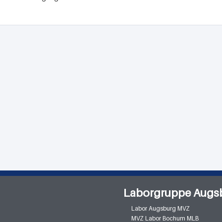
Laborgruppe Augs
Labor Augsburg MVZ
MVZ Labor Bochum MLB