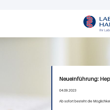
M
e
n
ü
H
a
Neueinführung: Hepa
n
n
04.09.2023
o
Ab sofort besteht die Möglichke
v