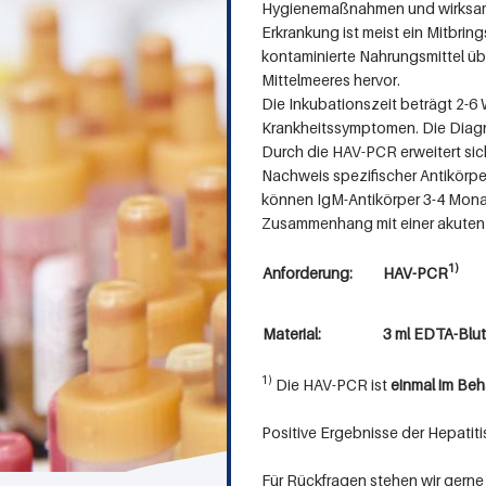
Hygienemaßnahmen und wirksame I
e
Erkrankung ist meist ein Mitbrin
kontaminierte Nahrungsmittel üb
r
Mittelmeeres hervor.
Die Inkubationszeit beträgt 2-6
Krankheitssymptomen. Die Diagno
Durch die HAV-PCR erweitert si
Nachweis spezifischer Antikörper
können IgM-Antikörper 3-4 Monate
Zusammenhang mit einer akuten 
1)
Anforderung:
HAV-PCR
Material:
3 ml EDT
1)
Die HAV-PCR ist
einmal im Beha
Positive Ergebnisse der Hepati
Für Rückfragen stehen wir gerne 