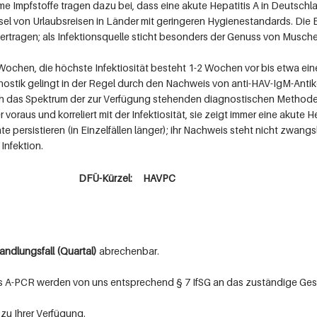
mpfstoffe tragen dazu bei, dass eine akute Hepatitis A in Deutschland
gsel von Urlaubsreisen in Länder mit geringeren Hygienestandards. Die E
ertragen; als Infektionsquelle sticht besonders der Genuss von Musche
 Wochen, die höchste Infektiosität besteht 1-2 Wochen vor bis etwa e
stik gelingt in der Regel durch den Nachweis von anti-HAV-IgM-Antik
ch das Spektrum der zur Verfügung stehenden diagnostischen Methode
 voraus und korreliert mit der Infektiosität, sie zeigt immer eine akute
 persistieren (in Einzelfällen länger); ihr Nachweis steht nicht zwangs
Infektion.
DFÜ-Kürzel: HAVPC
A-Blut
ndlungsfall (Quartal)
abrechenbar.
tis A-PCR werden von uns entsprechend § 7 IfSG an das zuständige Ge
zu Ihrer Verfügung.