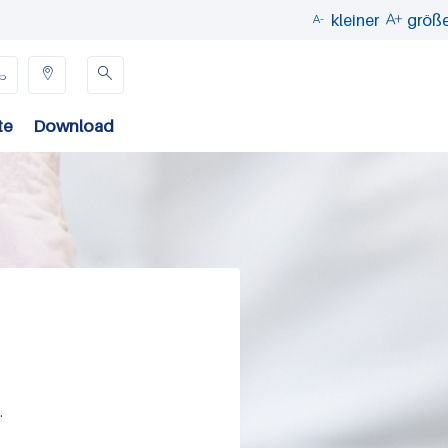
kleiner
größ





te
Download
.