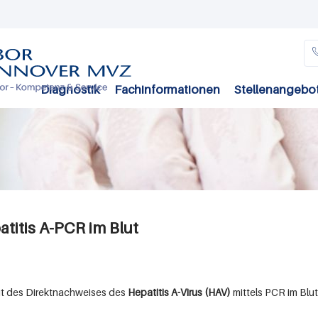
Direkt
zum
Inhalt
Diagnostik
Fachinformationen
Stellenangebo
titis A-PCR im Blut
it des Direktnachweises des
Hepatitis A-Virus (HAV)
mittels PCR im Blut