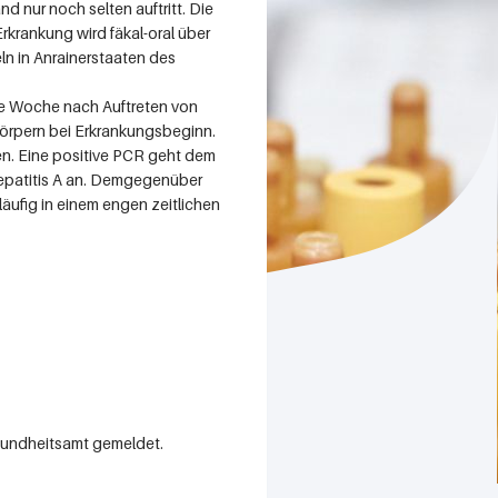
 nur noch selten auftritt. Die
rkrankung wird fäkal-oral über
ln in Anrainerstaaten des
ine Woche nach Auftreten von
örpern bei Erkrankungsbeginn.
n. Eine positive PCR geht dem
 Hepatitis A an. Demgegenüber
läufig in einem engen zeitlichen
sundheitsamt gemeldet.