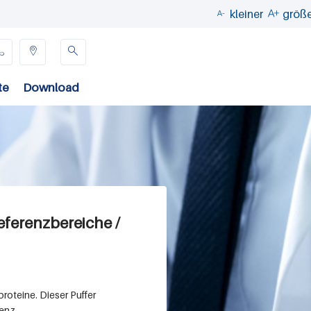
kleiner
größ





te
Download
ferenzbereiche /
roteine. Dieser Puffer
enz.