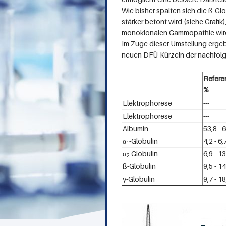
e
Wie bisher spalten sich die ß-Glo
stärker betont wird (siehe Grafi
r
monoklonalen Gammopathie wird
Im Zuge dieser Umstellung erge
neuen DFÜ-Kürzeln der nachfolge
Refere
%
Elektrophorese
---
Elektrophorese
---
Albumin
53,8 - 
α
-Globulin
4,2 - 6,
1
α
-Globulin
6,9 - 13
2
ß-Globulin
9,5 - 14
y-Globulin
9,7 - 18