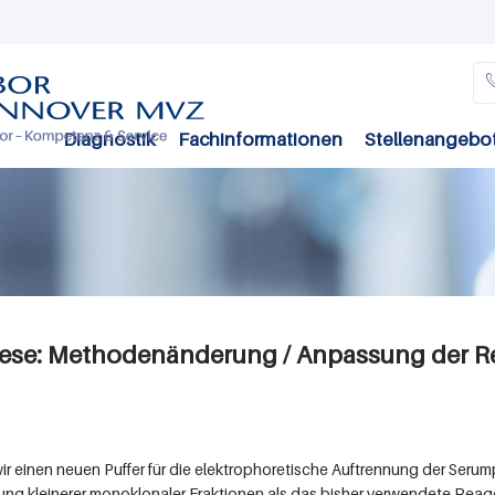
Direkt
zum
Inhalt
Diagnostik
Fachinformationen
Stellenangebo
rese: Methodenänderung / Anpassung der Re
 einen neuen Puffer für die elektrophoretische Auftrennung der Serump
lung kleinerer monoklonaler Fraktionen als das bisher verwendete Reag