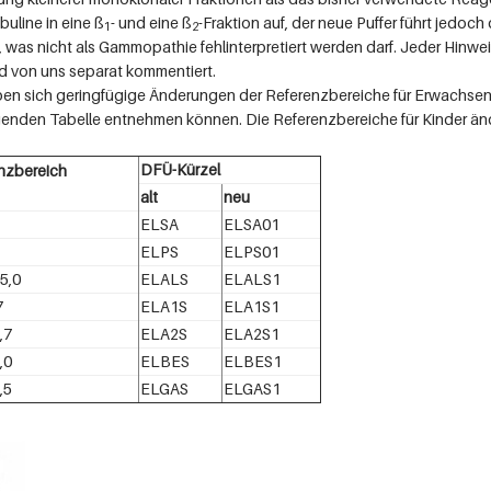
buline in eine ß
- und eine ß
-Fraktion auf, der neue Puffer führt jedoch
1
2
k), was nicht als Gammopathie fehlinterpretiert werden darf. Jeder Hinw
 von uns separat kommentiert.
ben sich geringfügige Änderungen der Referenzbereiche für Erwachsen
nden Tabelle entnehmen können. Die Referenzbereiche für Kinder ände
DFÜ-Kürzel
nzbereich
alt
neu
ELSA
ELSA01
ELPS
ELPS01
65,0
ELALS
ELALS1
7
ELA1S
ELA1S1
,7
ELA2S
ELA2S1
,0
ELBES
ELBES1
,5
ELGAS
ELGAS1