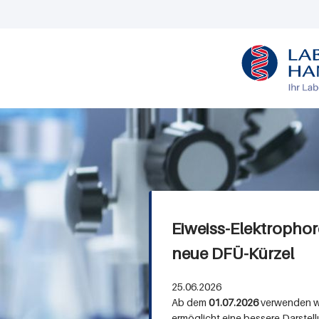
M
e
n
ü
H
a
Eiweiss-Elektropho
n
neue DFÜ-Kürzel
n
o
25.06.2026
Ab dem
01.07.2026
verwenden wir
v
ermöglicht eine bessere Darstel