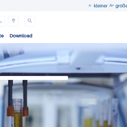
kleiner
größ





te
Download