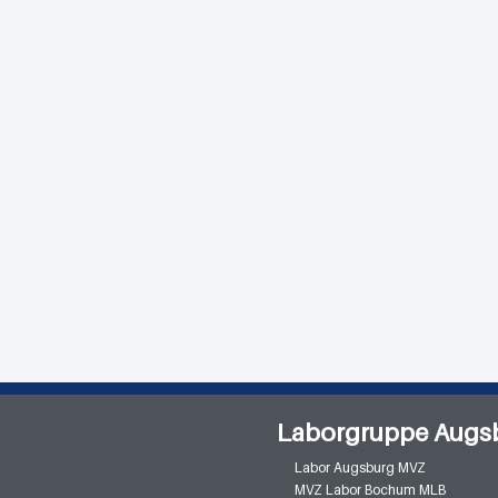
Laborgruppe Augs
Labor Augsburg MVZ
MVZ Labor Bochum MLB