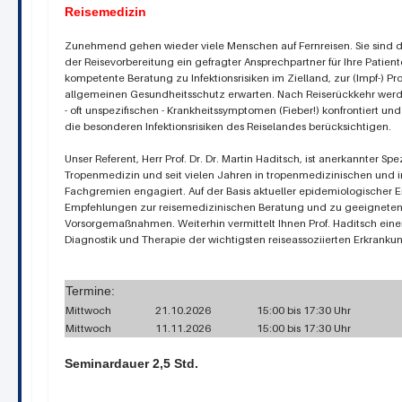
Reisemedizin
Zunehmend gehen wieder viele Menschen auf Fernreisen. Sie sind 
der Reisevorbereitung ein gefragter Ansprechpartner für Ihre Patient
kompetente Beratung zu Infektionsrisiken im Zielland, zur (Impf-) 
allgemeinen Gesundheitsschutz erwarten. Nach Reiserückkehr werde
- oft unspezifischen - Krankheitssymptomen (Fieber!) konfrontiert 
die besonderen Infektionsrisiken des Reiselandes berücksichtigen.
Unser Referent, Herr Prof. Dr. Dr. Martin Haditsch, ist anerkannter Spezi
Tropenmedizin und seit vielen Jahren in tropenmedizinischen und i
Fachgremien engagiert. Auf der Basis aktueller epidemiologischer E
Empfehlungen zur reisemedizinischen Beratung und zu geeignete
Vorsorgemaßnahmen. Weiterhin vermittelt Ihnen Prof. Haditsch eine
Diagnostik und Therapie der wichtigsten reiseassoziierten Erkranku
Termine:
Mittwoch
21.10.2026
15:00 bis 17:30 Uhr
Mittwoch
11.11.2026
15:00 bis 17:30 Uhr
Seminardauer 2,5 Std.