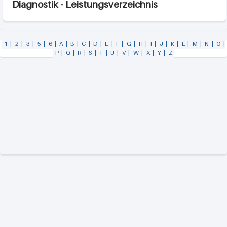
Diagnostik - Leistungsverzeichnis
1
|
2
|
3
|
5
|
6
|
A
|
B
|
C
|
D
|
E
|
F
|
G
|
H
|
I
|
J
|
K
|
L
|
M
|
N
|
O
|
P
|
Q
|
R
|
S
|
T
|
U
|
V
|
W
|
X
|
Y
|
Z