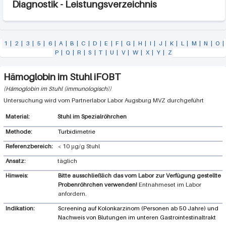
Diagnostik - Leistungsverzeichnis
1
|
2
|
3
|
5
|
6
|
A
|
B
|
C
|
D
|
E
|
F
|
G
|
H
|
I
|
J
|
K
|
L
|
M
|
N
|
O
|
P
|
Q
|
R
|
S
|
T
|
U
|
V
|
W
|
X
|
Y
|
Z
Hämoglobin im Stuhl iFOBT
Hämoglobin im Stuhl (immunologisch)
Labor Augsburg MVZ
Stuhl im Spezialröhrchen
Methode:
Turbidimetrie
Referenzbereich:
< 10 µg/g Stuhl
Ansatz:
täglich
Hinweis:
Bitte ausschließlich das vom Labor zur Verfügung gestellte
Probenröhrchen verwenden!
Entnahmeset im Labor
anfordern.
Indikation:
Screening auf Kolonkarzinom (Personen ab 50 Jahre) und
Nachweis von Blutungen im unteren Gastrointestinaltrakt