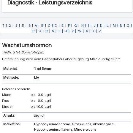
Diagnostik - Leistungsverzeichnis
1
|
2
|
3
|
5
|
6
|
A
|
B
|
C
|
D
|
E
|
F
|
G
|
H
|
I
|
J
|
K
|
L
|
M
|
N
|
O
|
P
|
Q
|
R
|
S
|
T
|
U
|
V
|
W
|
X
|
Y
|
Z
Wachstumshormon
HGH, STH, Somatotropin
Labor Augsburg MVZ
1 ml Serum
Methode:
LIA
Mann
bis
3,0
µg/l
Frau
bis
8,0
µg/l
Kinder
bis
10,0
µg/l
Ansatz:
täglich
Indikation:
Hypophysenadenome, Grosswuchs, Akromegalie,
Hypophyseninsuffizienz, Minderwuchs