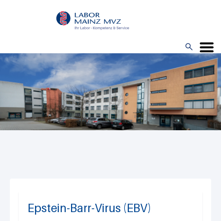
Direkt
zum
Inhalt

Menü
Epstein-Barr-Virus (EBV)