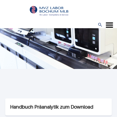
Direkt
zum
Inhalt

Menü
Handbuch Präanalytik