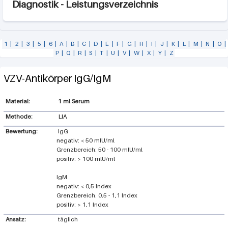
Diagnostik - Leistungsverzeichnis
1
|
2
|
3
|
5
|
6
|
A
|
B
|
C
|
D
|
E
|
F
|
G
|
H
|
I
|
J
|
K
|
L
|
M
|
N
|
O
|
P
|
Q
|
R
|
S
|
T
|
U
|
V
|
W
|
X
|
Y
|
Z
VZV-Antikörper IgG/IgM
1 ml Serum
Methode:
LIA
Bewertung:
IgG
negativ: < 50 mlU/ml
Grenzbereich: 50 - 100 mlU/ml
positiv: > 100 mlU/ml
IgM
negativ: < 0,5 Index
Grenzbereich. 0,5 - 1,1 Index
positiv: > 1,1 Index
Ansatz:
täglich