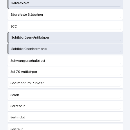
SARS-CoV-2
Säurefeste Stäbchen
SCC
Schilddrüsen-Antikörper
Schilddrüsenhormone
Schwangerschaftstest
Scl-70-Antikörper
Sediment im Punktat
Selen
Serotonin
Sertindol
Sertralin