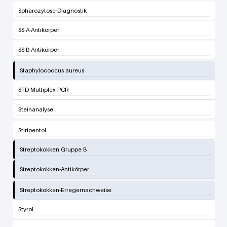
Sphärozytose-Diagnostik
SS-A-Antikörper
SS-B-Antikörper
Staphylococcus aureus
STD-Multiplex PCR
Steinanalyse
Stiripentol
Streptokokken Gruppe B
Streptokokken-Antikörper
Streptokokken-Erregernachweise
Styrol