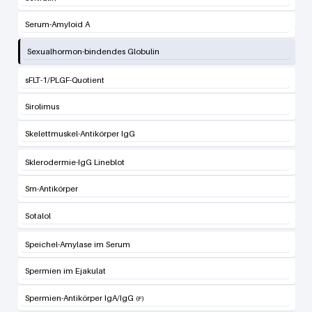
Serum-Amyloid A
Sexualhormon-bindendes Globulin
sFLT-1/PLGF-Quotient
Sirolimus
Skelettmuskel-Antikörper IgG
Sklerodermie-IgG Lineblot
Sm-Antikörper
Sotalol
Speichel-Amylase im Serum
Spermien im Ejakulat
Spermien-Antikörper IgA/IgG