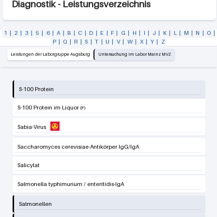
Diagnostik - Leistungsverzeichnis
1
|
2
|
3
|
5
|
6
|
A
|
B
|
C
|
D
|
E
|
F
|
G
|
H
|
I
|
J
|
K
|
L
|
M
|
N
|
O
|
P
|
Q
|
R
|
S
|
T
|
U
|
V
|
W
|
X
|
Y
|
Z
Leistungen der Laborgruppe Augsburg
Untersuchung im Labor Mainz MVZ
S-100 Protein
S-100 Protein im Liquor
Sabia-Virus
Saccharomyces cerevisiae-Antikörper IgG/IgA
Salicylat
Salmonella typhimurium / enteritidis-IgA
Salmonellen