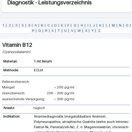
Diagnostik - Leistungsverzeichnis
1
|
2
|
3
|
5
|
6
|
A
|
B
|
C
|
D
|
E
|
F
|
G
|
H
|
I
|
J
|
K
|
L
|
M
|
N
|
O
|
P
|
Q
|
R
|
S
|
T
|
U
|
V
|
W
|
X
|
Y
|
Z
Vitamin B12
Cyanocobalamin
1 ml Serum
Methode:
ECLIA
Mangel:
<
200
pg/ml
Grenzbereich:
200
-
300
pg/ml
ausreichende Versorgung:
>
300
pg/ml
Ansatz:
täglich
Indikation:
Anämiediagnostik (megaloblastäre Anämie),
Polyneuropathie, atrophische Gastritis (siehe auch Intrinsic-
Faktor-Ak, Parietalzell-Ak), Z. n. Magenresektion, chronisch-