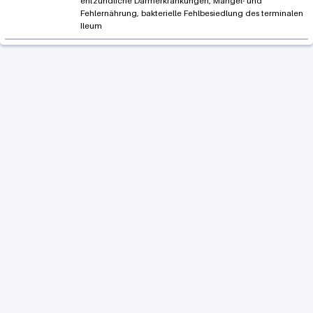
entzündliche Darmerkrankungen, Mangel- und
Fehlernährung, bakterielle Fehlbesiedlung des terminalen
Ileum