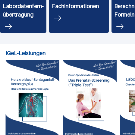
Labordatenfern-
Fachinformationen
Berechn
übertragung
Formeln
IGeL-Leistungen