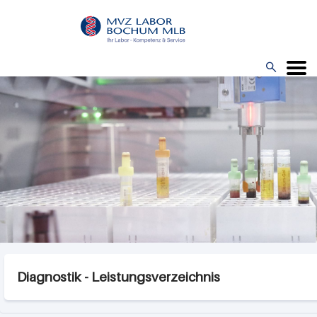
Direkt
zum
Inhalt

Menü
Diagnostik - Leistungsverzeichnis