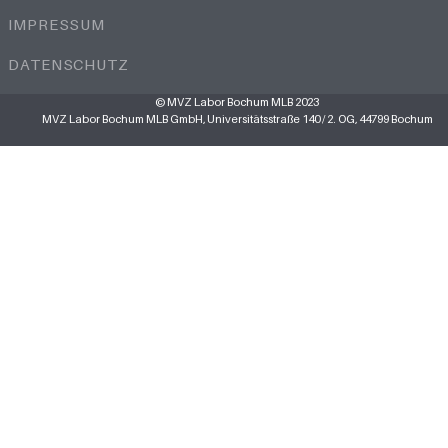
IMPRESSUM
DATENSCHUTZ
© MVZ Labor Bochum MLB 2023
MVZ Labor Bochum MLB GmbH, Universitätsstraße 140 / 2. OG, 44799 Bochum