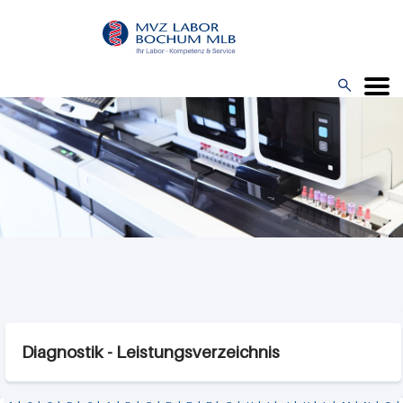
Direkt
zum
Inhalt

Menü
Diagnostik - Leistungsverzeichnis