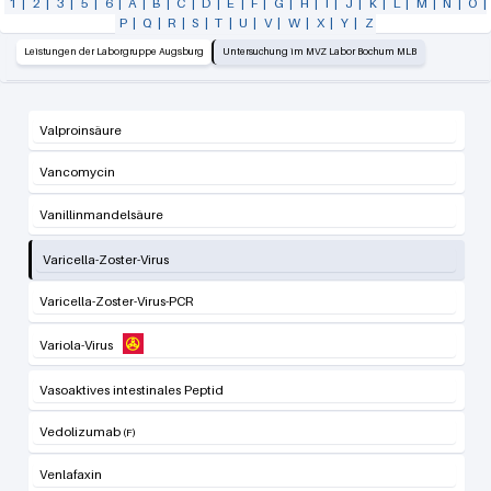
1
|
2
|
3
|
5
|
6
|
A
|
B
|
C
|
D
|
E
|
F
|
G
|
H
|
I
|
J
|
K
|
L
|
M
|
N
|
O
|
P
|
Q
|
R
|
S
|
T
|
U
|
V
|
W
|
X
|
Y
|
Z
Leistungen der Laborgruppe Augsburg
Untersuchung im MVZ Labor Bochum MLB
Valproinsäure
Vancomycin
Vanillinmandelsäure
Varicella-Zoster-Virus
Varicella-Zoster-Virus-PCR
Variola-Virus
Vasoaktives intestinales Peptid
Vedolizumab
Venlafaxin