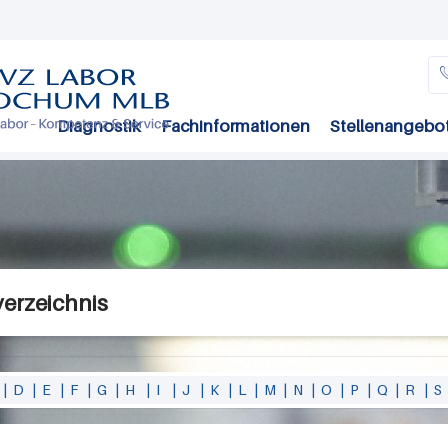
Direkt
zum
Inhalt
Diagnostik
Fachinformationen
Stellenangebo
verzeichnis
|
D
|
E
|
F
|
G
|
H
|
I
|
J
|
K
|
L
|
M
|
N
|
O
|
P
|
Q
|
R
|
S