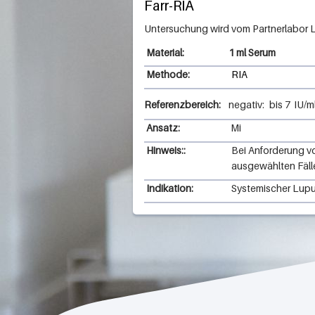
Farr-RIA
1 ml Serum
Methode:
RIA
Referenzbereich:
negativ:
bis
7
IU/m
Ansatz:
Mi
Hinweis::
Bei Anforderung vo
ausgewählten Fälle
Indikation:
Systemischer Lup