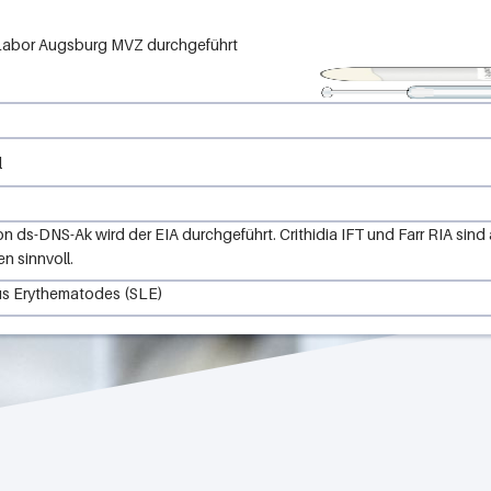
Labor Augsburg MVZ
l
n ds-DNS-Ak wird der EIA durchgeführt. Crithidia IFT und Farr RIA sind 
n sinnvoll.
us Erythematodes (SLE)