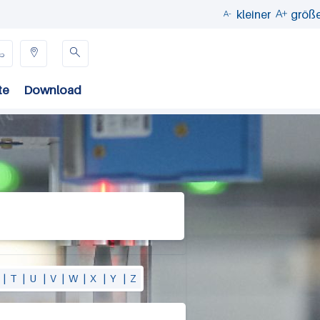
kleiner
größ





te
Download
|
T
|
U
|
V
|
W
|
X
|
Y
|
Z