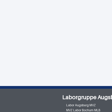
Laborgruppe Augs
Labor Augsburg MVZ
MVZ Labor Bochum MLB