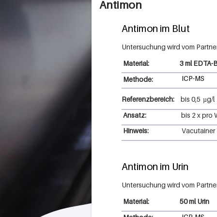
Antimon
Antimon im Blut
3 ml EDTA-B
ICP-MS
Methode:
Referenzbereich:
bis
0,5
µg/l
Ansatz:
bis 2 x pro
Hinweis:
Vacutainer
Antimon im Urin
50 ml Urin
ICP-MS