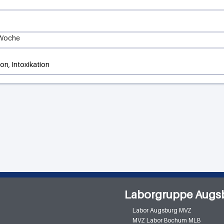
 Woche
on, Intoxikation
Laborgruppe Augs
Labor Augsburg MVZ
MVZ Labor Bochum MLB