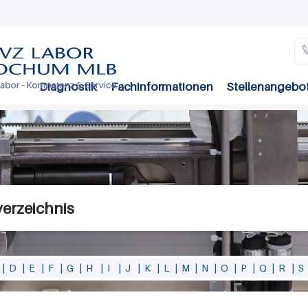
Direkt
zum
Inhalt
Diagnostik
Fachinformationen
Stellenangebo
verzeichnis
|
D
|
E
|
F
|
G
|
H
|
I
|
J
|
K
|
L
|
M
|
N
|
O
|
P
|
Q
|
R
|
S