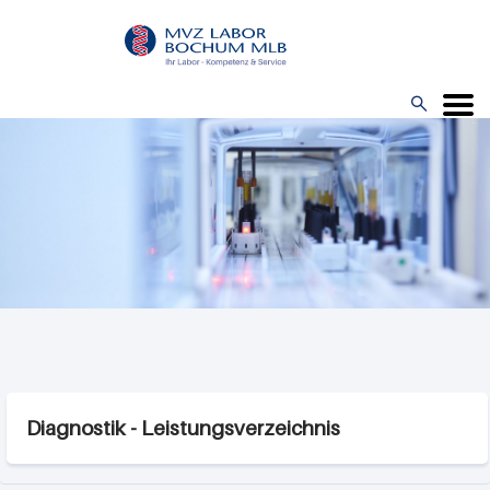
Direkt
zum
Inhalt

Menü
Diagnostik - Leistungsverzeichnis