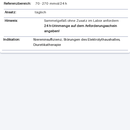
Referenzbereich:
70
-
270
mmol/24 h
Ansatz:
täglich
Hinweis:
Sammelgefäß ohne Zusatz im Labor anfordern
24 h-Urinmenge auf dem Anforderungsschein
angeben!
Indikation:
Niereninsuffizienz, Störungen des Elektrolythaushaltes,
Diuretikatherapie