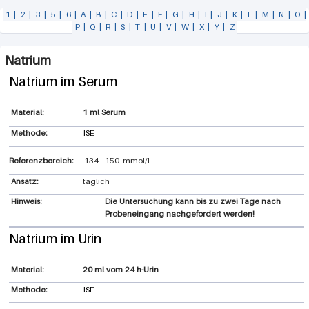
1
|
2
|
3
|
5
|
6
|
A
|
B
|
C
|
D
|
E
|
F
|
G
|
H
|
I
|
J
|
K
|
L
|
M
|
N
|
O
|
P
|
Q
|
R
|
S
|
T
|
U
|
V
|
W
|
X
|
Y
|
Z
Natrium
Natrium im Serum
1 ml Serum
Methode:
ISE
Referenzbereich:
134
-
150
mmol/l
Ansatz:
täglich
Hinweis:
Die Untersuchung kann bis zu zwei Tage nach
Probeneingang nachgefordert werden!
Natrium im Urin
20 ml vom 24 h-Urin
Methode:
ISE