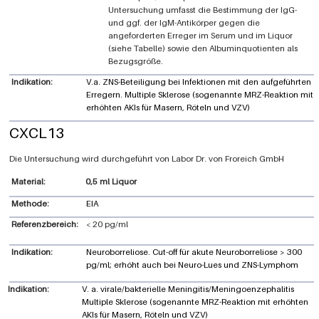
Untersuchung umfasst die Bestimmung der IgG-
und ggf. der IgM-Antikörper gegen die
angeforderten Erreger im Serum und im Liquor
(siehe Tabelle) sowie den Albuminquotienten als
Bezugsgröße.
Indikation:
V.a. ZNS-Beteiligung bei Infektionen mit den aufgeführten
Erregern. Multiple Sklerose (sogenannte MRZ-Reaktion mit
erhöhten AKIs für Masern, Röteln und VZV)
CXCL13
Labor Dr. von Froreich GmbH
0,5 ml Liquor
Methode:
EIA
Referenzbereich:
< 20 pg/ml
Indikation:
Neuroborreliose. Cut-off für akute Neuroborreliose > 300
pg/ml; erhöht auch bei Neuro-Lues und ZNS-Lymphom
Indikation:
V. a. virale/bakterielle Meningitis/Meningoenzephalitis
Multiple Sklerose (sogenannte MRZ-Reaktion mit erhöhten
AKIs für Masern, Röteln und VZV)