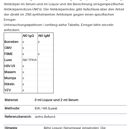
Antikörper im Serum und im Liquor und die Berechnung erregerspezifischer
Antikörperindizes (AKI's). Der Antikörperindex gibt Aufschluss über den Anteil
der direkt im ZNS synthetisierten Antikörper gegen einen spezifischen
Erreger.
Untersuchungsspektrum /-umfang siehe Tabelle, Erreger bitte einzeln
anfordern.
AKI IgG
AKI IgM
Borrelien
x
x
CMV
x
FSME
x
x
Lues
AKI TPHA
HSV I/II
x
Masern
x
Mumps
x
Röteln
x
VZV
x
3 ml Liquor und 2 ml Serum
Methode:
EIA / HA (Lues)
Referenzbereich:
siehe Befund
Hinweis:
Bitte Liquor-/Serumpaar einsenden. Die