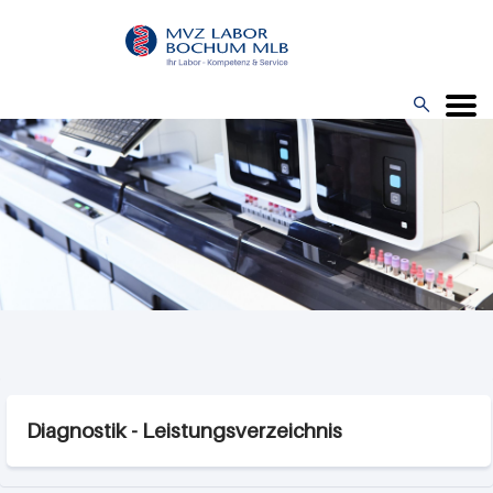
Direkt
zum
Inhalt

Menü
Diagnostik - Leistungsverzeichnis