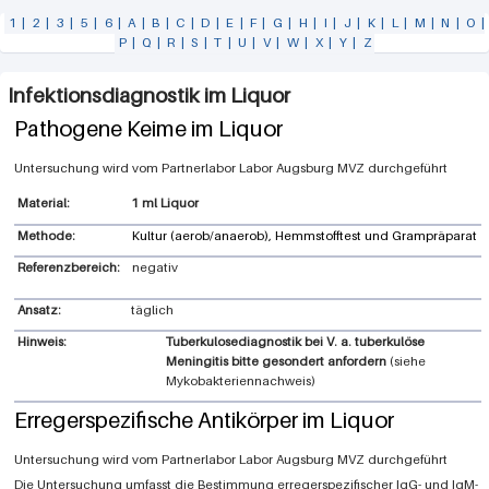
1
|
2
|
3
|
5
|
6
|
A
|
B
|
C
|
D
|
E
|
F
|
G
|
H
|
I
|
J
|
K
|
L
|
M
|
N
|
O
|
P
|
Q
|
R
|
S
|
T
|
U
|
V
|
W
|
X
|
Y
|
Z
Infektionsdiagnostik im Liquor
Pathogene Keime im Liquor
Labor Augsburg MVZ
1 ml Liquor
Methode:
Kultur (aerob/anaerob), Hemmstofftest und Grampräparat
Referenzbereich:
negativ
Ansatz:
täglich
Hinweis:
Tuberkulosediagnostik bei V. a. tuberkulöse
Meningitis bitte gesondert anfordern
(siehe
Mykobakteriennachweis)
Erregerspezifische Antikörper im Liquor
Labor Augsburg MVZ
Die Untersuchung umfasst die Bestimmung erregerspezifischer IgG- und IgM-