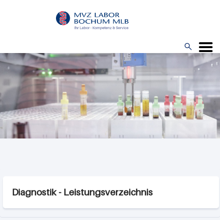
Direkt
zum
Inhalt

Menü
Diagnostik - Leistungsverzeichnis