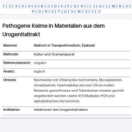
1
|
2
|
3
|
5
|
6
|
A
|
B
|
C
|
D
|
E
|
F
|
G
|
H
|
I
|
J
|
K
|
L
|
M
|
N
|
O
|
P
|
Q
|
R
|
S
|
T
|
U
|
V
|
W
|
X
|
Y
|
Z
Pathogene Keime in Materialien aus dem
Urogenitaltrakt
Abstrich in Transportmedium, Ejakulat
Methode:
Kultur und Grampräparat
Referenzbereich:
negativ
Ansatz:
täglich
Hinweis:
Nachweise von Chlamydia trachomatis, Mycoplasmen,
Ureaplasmen, Haemophilus ducreyi (Ulcus molle),
Neisseria gonorrhoeae und Tuberkulose müssen gezielt
angefordert werden (siehe STD-Multiplex-PCR und
alphabetisches Verzeichnis).
Indikation:
Infektionen des Urogenitaltraktes