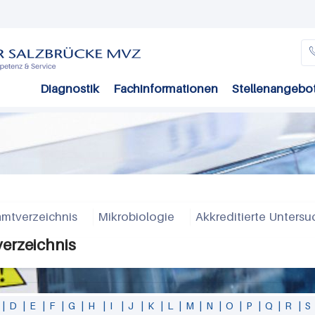
Direkt
zum
Inhalt
Diagnostik
Fachinformationen
Stellenangebo
mtverzeichnis
Mikrobiologie
Akkreditierte Unters
verzeichnis
|
D
|
E
|
F
|
G
|
H
|
I
|
J
|
K
|
L
|
M
|
N
|
O
|
P
|
Q
|
R
|
S