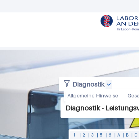
M
e
n
u
R
Diagnostik
i
Allgemeine Hinweise
Gesa
t
Diagnostik - Leistungs
s
c
h
1
|
2
|
3
|
5
|
6
|
A
|
B
|
C