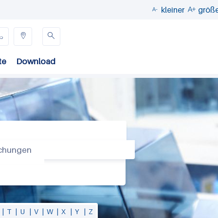
kleiner
größ





te
Download
uchungen
|
T
|
U
|
V
|
W
|
X
|
Y
|
Z