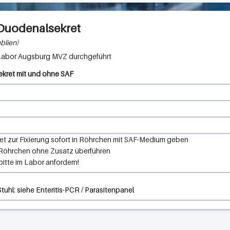
Duodenalsekret
mblien
Labor Augsburg MVZ
ekret mit und ohne SAF
et zur Fixierung sofort in Röhrchen mit SAF-Medium geben
in Röhrchen ohne Zusatz überführen
itte im Labor anfordern!
tuhl: siehe Enteritis-PCR / Parasitenpanel