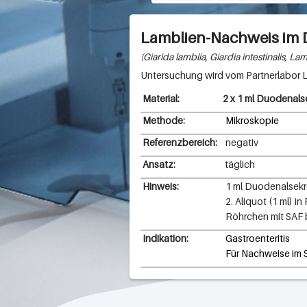
e
Lamblien-Nachweis im 
n
Giarida lamblia, Giardia intestinalis, La
h
a
2 x 1 ml Duodenals
u
Methode:
Mikroskopie
s
Referenzbereich:
negativ
e
Ansatz:
täglich
n
Hinweis:
1 ml Duodenalsekr
2. Aliquot (1 ml) 
S
Röhrchen mit SAF b
e
Indikation:
Gastroenteritis
Für Nachweise im S
i
t
e