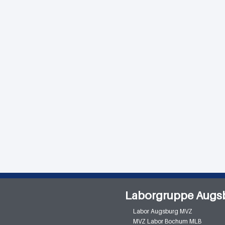
Laborgruppe Augs
Labor Augsburg MVZ
MVZ Labor Bochum MLB