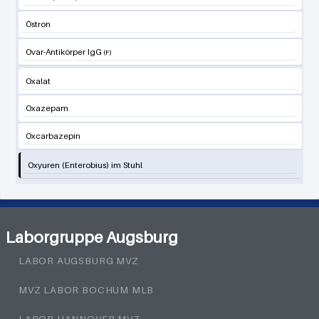
Östron
Ovar-Antikörper IgG
Oxalat
Oxazepam
Oxcarbazepin
Oxyuren (Enterobius) im Stuhl
Laborgruppe Augsburg
LABOR AUGSBURG MVZ
MVZ LABOR BOCHUM MLB