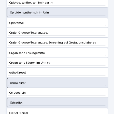
Opioide, synthetisch im Haar
Opioide, synthetisch im Urin
Opipramol
Oraler Glucose-Toleranztest
Oraler Glucose-Toleranztest Screening auf Gestationsdiabetes
Organische Lösungsmittel
Organische Säuren im Urin
ortho-Kresol
Osmolalität
Osteocalcin
Östradiol
Östriol (freies)