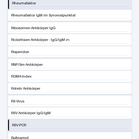
Rheumafaktor
Rheumafaktor IgM im Synovialpunktat
Ribosomen-Antikörper IgG
Rickettsien-Antikörper - IgG/IgM
Risperidon
RNP/Sm-Antikörper
ROMA-Index
Röteln Antikörper
RS-Virus
RSV-Antikörper IgG/IgM
RSV-PCR
Rufinamid