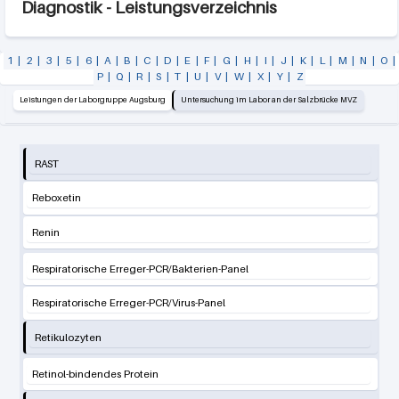
Diagnostik - Leistungsverzeichnis
1
|
2
|
3
|
5
|
6
|
A
|
B
|
C
|
D
|
E
|
F
|
G
|
H
|
I
|
J
|
K
|
L
|
M
|
N
|
O
|
P
|
Q
|
R
|
S
|
T
|
U
|
V
|
W
|
X
|
Y
|
Z
Leistungen der Laborgruppe Augsburg
Untersuchung im Labor an der Salzbrücke MVZ
RAST
Reboxetin
Renin
Respiratorische Erreger-PCR/Bakterien-Panel
Respiratorische Erreger-PCR/Virus-Panel
Retikulozyten
Retinol-bindendes Protein