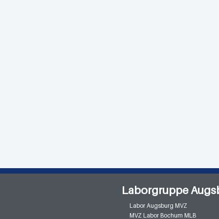
Laborgruppe Augs
Labor Augsburg MVZ
MVZ Labor Bochum MLB