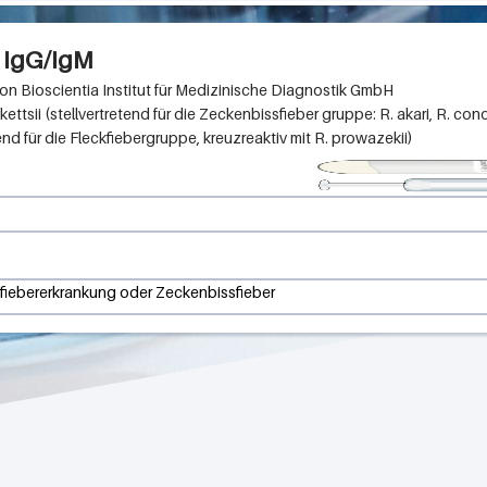
- IgG/IgM
Bioscientia Institut für Medizinische Diagnostik GmbH
ttsii (stellvertretend für die Zeckenbissfieber gruppe: R. akari, R. conorii
end für die Fleckfiebergruppe, kreuzreaktiv mit R. prowazekii)
kfiebererkrankung oder Zeckenbissfieber