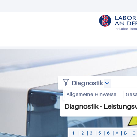
M
e
n
u
R
Diagnostik
i
Allgemeine Hinweise
Gesa
t
Diagnostik - Leistungs
s
c
h
1
|
2
|
3
|
5
|
6
|
A
|
B
|
C