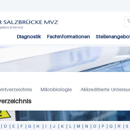
Direkt
zum
Inhalt
Diagnostik
Fachinformationen
Stellenangebo
mtverzeichnis
Mikrobiologie
Akkreditierte Unters
verzeichnis
|
D
|
E
|
F
|
G
|
H
|
I
|
J
|
K
|
L
|
M
|
N
|
O
|
P
|
Q
|
R
|
S