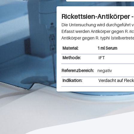
e
Rickettsien-Antikörper 
n
h
Erfasst werden Antikörper gegen R. ricke
a
Antikörper gegen R. typhi (stellvertret
u
1 ml Serum
Methode:
IFT
s
e
Referenzbereich:
negativ
n
Indikation:
Verdacht auf Flec
S
e
i
t
e