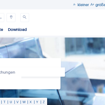
kleiner
größ





te
Download
uchungen
|
T
|
U
|
V
|
W
|
X
|
Y
|
Z