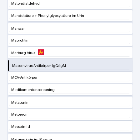
Malondialdehyd
Mandelsäure + Phenylglyoxylsäure im Urin
Mangan
Maprotilin
Marburg-Virus
Masernvirus-Antikörper IgG/IgM
MCV-Antikörper
Medikamentenscreening
Melatonin
Melperon
Mesuximid
Metanephrin im Plasma