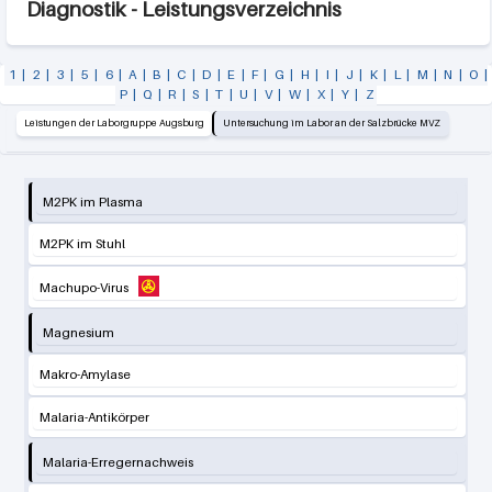
Diagnostik - Leistungsverzeichnis
1
|
2
|
3
|
5
|
6
|
A
|
B
|
C
|
D
|
E
|
F
|
G
|
H
|
I
|
J
|
K
|
L
|
M
|
N
|
O
|
P
|
Q
|
R
|
S
|
T
|
U
|
V
|
W
|
X
|
Y
|
Z
Leistungen der Laborgruppe Augsburg
Untersuchung im Labor an der Salzbrücke MVZ
M2PK im Plasma
M2PK im Stuhl
Machupo-Virus
Magnesium
Makro-Amylase
Malaria-Antikörper
Malaria-Erregernachweis