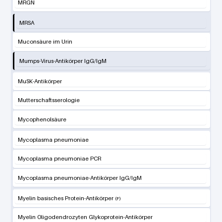
MRGN
MRSA
Muconsäure im Urin
Mumps-Virus-Antikörper IgG/IgM
MuSK-Antikörper
Mutterschaftsserologie
Mycophenolsäure
Mycoplasma pneumoniae
Mycoplasma pneumoniae PCR
Mycoplasma pneumoniae-Antikörper IgG/IgM
Myelin basisches Protein-Antikörper
Myelin Oligodendrozyten Glykoprotein-Antikörper