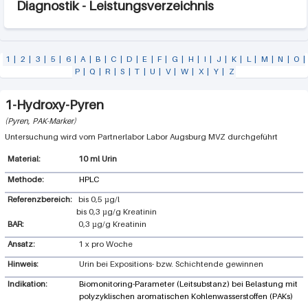
Diagnostik - Leistungsverzeichnis
1
|
2
|
3
|
5
|
6
|
A
|
B
|
C
|
D
|
E
|
F
|
G
|
H
|
I
|
J
|
K
|
L
|
M
|
N
|
O
|
P
|
Q
|
R
|
S
|
T
|
U
|
V
|
W
|
X
|
Y
|
Z
1-Hydroxy-Pyren
Pyren, PAK-Marker
Labor Augsburg MVZ
10 ml Urin
Methode:
HPLC
Referenzbereich:
bis 0,5 µg/l
bis 0,3 µg/g Kreatinin
BAR:
0,3 µg/g Kreatinin
Ansatz:
1 x pro Woche
Hinweis:
Urin bei Expositions- bzw. Schichtende gewinnen
Indikation:
Biomonitoring-Parameter (Leitsubstanz) bei Belastung mit
polyzyklischen aromatischen Kohlenwasserstoffen (PAKs)