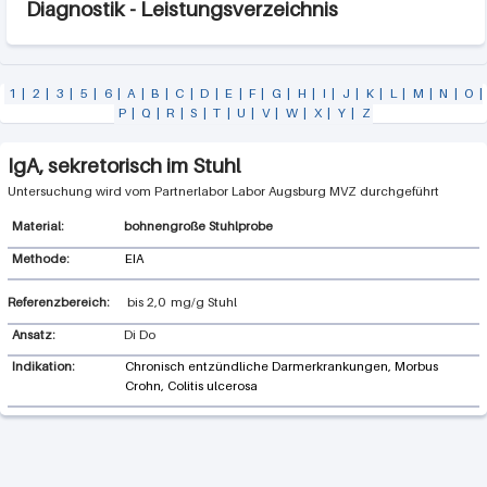
Diagnostik - Leistungsverzeichnis
1
|
2
|
3
|
5
|
6
|
A
|
B
|
C
|
D
|
E
|
F
|
G
|
H
|
I
|
J
|
K
|
L
|
M
|
N
|
O
|
P
|
Q
|
R
|
S
|
T
|
U
|
V
|
W
|
X
|
Y
|
Z
IgA, sekretorisch im Stuhl
Labor Augsburg MVZ
bohnengroße Stuhlprobe
Methode:
EIA
Referenzbereich:
bis
2,0
mg/g Stuhl
Ansatz:
Di Do
Indikation:
Chronisch entzündliche Darmerkrankungen, Morbus
Crohn, Colitis ulcerosa