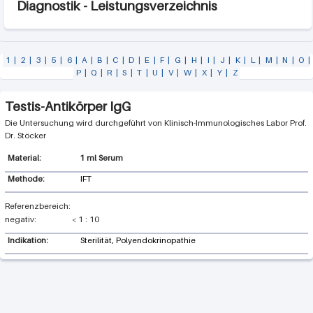
Diagnostik - Leistungsverzeichnis
1
|
2
|
3
|
5
|
6
|
A
|
B
|
C
|
D
|
E
|
F
|
G
|
H
|
I
|
J
|
K
|
L
|
M
|
N
|
O
|
P
|
Q
|
R
|
S
|
T
|
U
|
V
|
W
|
X
|
Y
|
Z
Testis-Antikörper IgG
Klinisch-Immunologisches Labor Prof.
Dr. Stöcker
1 ml Serum
Methode:
IFT
negativ:
<
1
:
10
Indikation:
Sterilität, Polyendokrinopathie