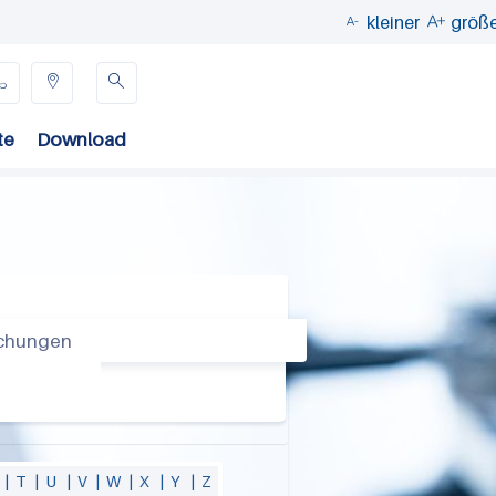
kleiner
größ





te
Download
uchungen
|
T
|
U
|
V
|
W
|
X
|
Y
|
Z