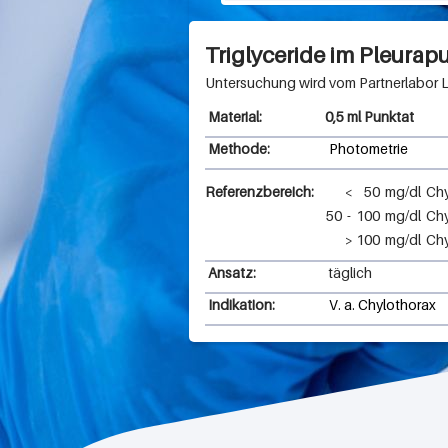
e
Triglyceride im Pleurap
n
h
0,5 ml Punktat
a
Methode:
Photometrie
u
Referenzbereich:
<
50
mg/dl
Chy
s
50
-
100
mg/dl
Chy
e
>
100
mg/dl
Chy
n
Ansatz:
täglich
S
Indikation:
V. a. Chylothorax
e
i
t
e