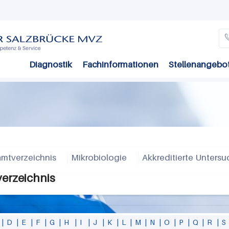
Direkt
zum
Inhalt
Diagnostik
Fachinformationen
Stellenangebo
mtverzeichnis
Mikrobiologie
Akkreditierte Unters
verzeichnis
|
D
|
E
|
F
|
G
|
H
|
I
|
J
|
K
|
L
|
M
|
N
|
O
|
P
|
Q
|
R
|
S