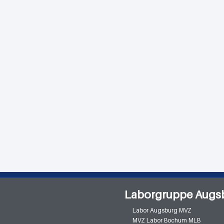
Laborgruppe Augs
Labor Augsburg MVZ
MVZ Labor Bochum MLB